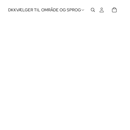
DKK
VÆLGER TIL OMRÅDE OG SPROG