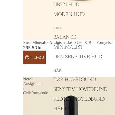
UREN HUD
MODEN HUD
KROP
BALANCE
Rose Mineralsk Ansigtsmaske - Glød & Blid Fornyelse
MINIMALIST
295,50 kr
DEN SENSITIVE HUD
TILFØJ
HÅR
Neroli
TØR HOVEDBUND
Ansigtsolie
-
SENSITIV HOVEDBUND
Cellefornyende
FEDTET HOVEDBUND
HÅRTAB