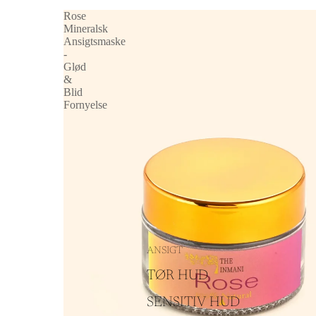
Rose
Mineralsk
Ansigtsmaske
-
Glød
&
Blid
Fornyelse
ANSIGT
TØR HUD
SENSITIV HUD