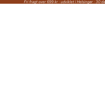
Fri fragt over 699 kr · udviklet i Helsingør · 30 d